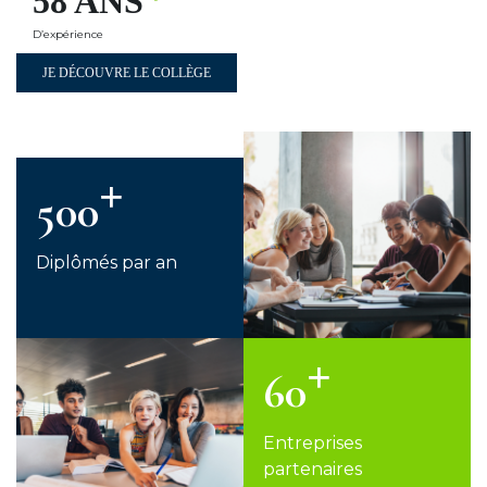
58 ANS
D’expérience
JE DÉCOUVRE LE COLLÈGE
500
Diplômés par an
60
Entreprises
partenaires